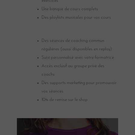
exercices
Une banque de cours complets
Des playlists musicales pour vos cours
Des séances de coaching commun
régulières (aussi disponibles en replay)
Suivi personnalisé avec votre formatrice
Accès exclusif au groupe privé des
coachs
Des supports marketing pour promouvoir
vos séances
10% de remise sur le shop