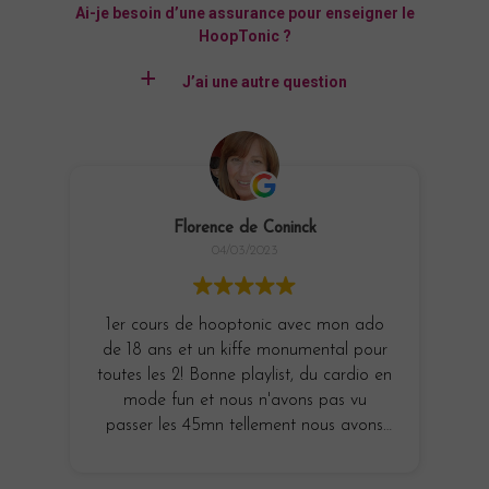
Ai-je besoin d’une assurance pour enseigner le
HoopTonic ?
a
J’ai une autre question
Florence de Coninck
04/03/2023
1er cours de hooptonic avec mon ado
de 18 ans et un kiffe monumental pour
f
toutes les 2! Bonne playlist, du cardio en
sp
mode fun et nous n'avons pas vu
v
passer les 45mn tellement nous avons
bi
adoré nous déhancher tout étant mega
concentrées ! Un grand merci à Lauren
dr