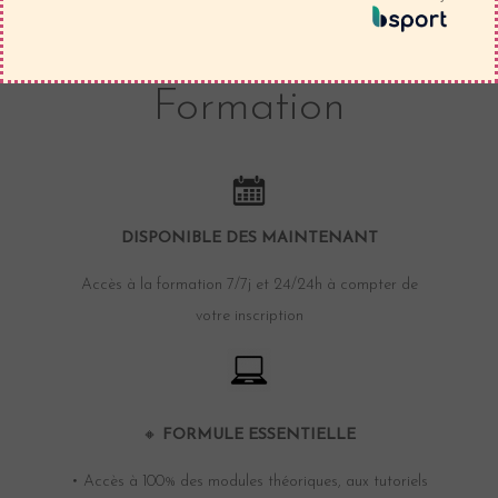
Démarrer la
Formation
DISPONIBLE DES MAINTENANT
Accès à la formation 7/7j et 24/24h à compter de
votre inscription
🔸
FORMULE ESSENTIELLE
• Accès à 100% des modules théoriques, aux tutoriels