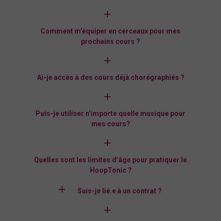
a
Comment m’équiper en cerceaux pour mes
prochains cours ?
a
Ai-je accès à des cours déjà chorégraphiés ?
a
Puis-je utiliser n’importe quelle musique pour
mes cours?
a
Quelles sont les limites d’âge pour pratiquer le
HoopTonic ?
a
Suis-je lié.e à un contrat ?
a