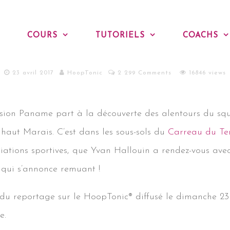
France 3 en parle!
COURS
TUTORIELS
COACHS
23 avril 2017
HoopTonic
2 299 Comments
16846 views
ssion Paname part à la découverte des alentours du sq
haut Marais. C’est dans les sous-sols du
Carreau du Te
ations sportives, que Yvan Hallouin a rendez-vous ave
 qui s’annonce remuant !
du reportage sur le HoopTonic® diffusé le dimanche 23 
e.