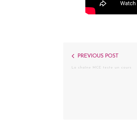
Navigation
PREVIOUS POST
de
La chaîne MCE teste un cours
l’article