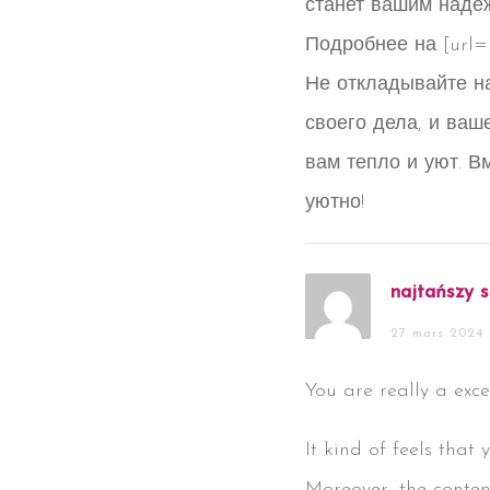
станет вашим наде
Подробнее на [url=htt
Не откладывайте на
своего дела, и ваш
вам тепло и уют. В
уютно!
najtańszy s
27 mars 2024 
You are really a exce
It kind of feels that 
Moreover, the conten