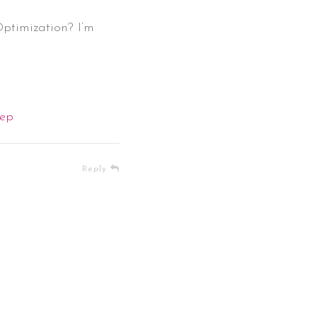
ptimization? I’m
lep
Reply