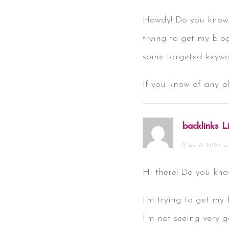
Howdy! Do you know 
trying to get my blo
some targeted keywor
If you know of any p
backlinks L
3 avril 2024 à
Hi there! Do you kno
I’m trying to get my
I’m not seeing very g