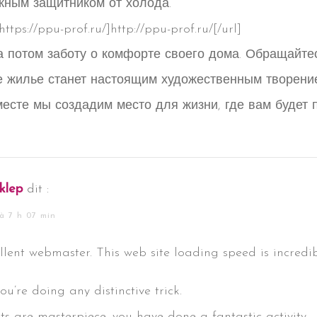
жным защитником от холода.
ps://ppu-prof.ru/]http://ppu-prof.ru/[/url]
 потом заботу о комфорте своего дома. Обращайте
е жилье станет настоящим художественным творени
месте мы создадим место для жизни, где вам будет
klep
dit :
à 7 h 07 min
llent webmaster. This web site loading speed is incredib
you’re doing any distinctive trick.
ts are masterpiece. you have done a fantastic activity