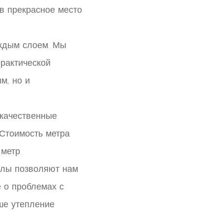
в прекрасное место
аждым слоем. Мы
рактической
м, но и
окачественные
]Стоимость метра
метр.
алы позволяют нам
е о проблемах с
ше утепление