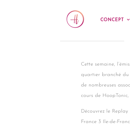
Skip
to
CONCEPT
content
Cette semaine, l’émi
quartier branché du 
de nombreuses associ
cours de HoopTonic,
Découvrez le Replay 
France 3 Ile-de-Franc