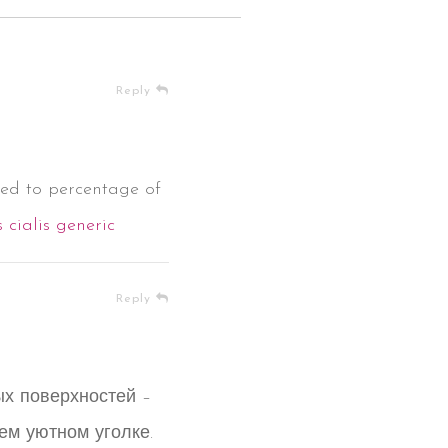
Reply
ted to percentage of
s cialis generic
Reply
ых поверхностей –
ем уютном уголке.