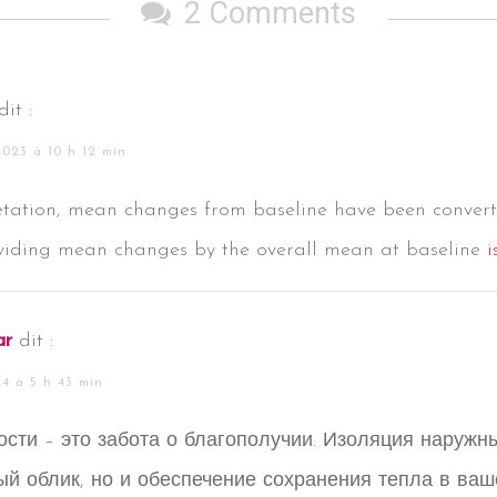
2 Comments
dit :
023 à 10 h 12 min
retation, mean changes from baseline have been conver
dividing mean changes by the overall mean at baseline
i
ar
dit :
24 à 5 h 43 min
сти – это забота о благополучии. Изоляция наружн
ый облик, но и обеспечение сохранения тепла в ваш