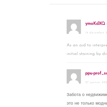
ymoKdXQ
19 décembre 2
As an aid to interp
initial staining by 
ppu-prof_s
27 janvier 20
Забота о недвижимо
это не только модн