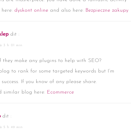
r here:
dyskont online
and also here:
Bezpieczne zakupy
klep
dit :
à 3 h 01 min
if they make any plugins to help with SEO?
 blog to rank for some targeted keywords but I’m
 success. If you know of any please share.
 similar blog here:
Ecommerce
p
dit :
à 5 h 49 min