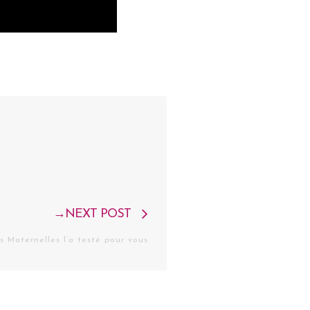
Next
NEXT POST
post:
 Maternelles l’a testé pour vous