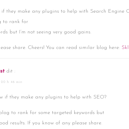
if they make any plugins to help with Search Engine O
g to rank for
ds but I’m not seeing very good gains.
lease share. Cheers! You can read similar blog here:
Sk
ist
dit :
 20 h 46 min
w if they make any plugins to help with SEO?
 blog to rank for some targeted keywords but
ood results. If you know of any please share.